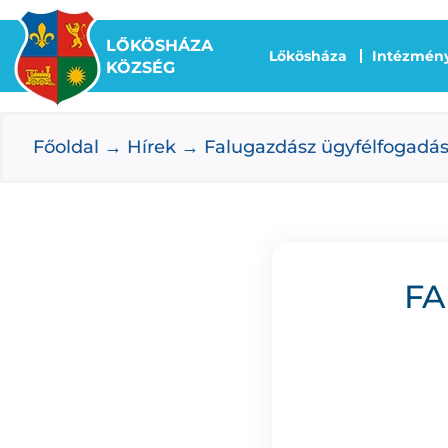
Kihagyás
LŐKÖSHÁZA
Lőkösháza
Intézmén
KÖZSÉG
Főoldal
Hírek
Falugazdász ügyfélfogadá
FA