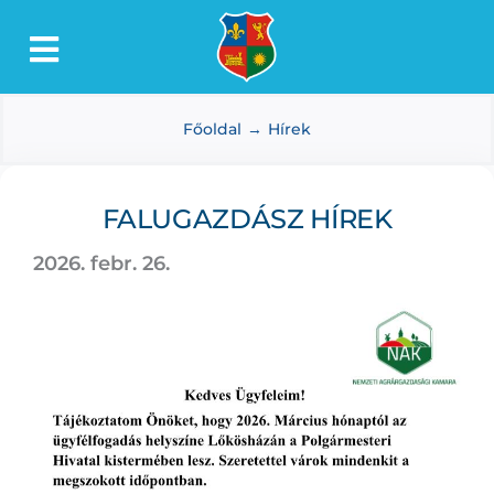
Kihagyás
Toggle
Lőkösháza
Navigation
Főoldal
Hírek
Intézmények
Önkormányzat
FALUGAZDÁSZ HÍREK
Dokumentumtár
2026. febr. 26.
Média
Választás