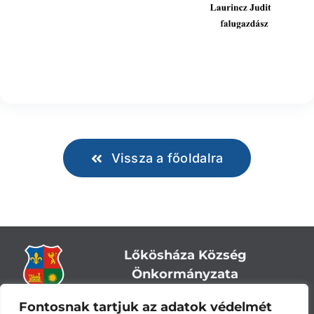
Vissza a főoldalra
Lőkösháza Község
Önkormányzata
Fontosnak tartjuk az adatok védelmét
Cím:
5743 Lőkösháza, Eleki út 28.