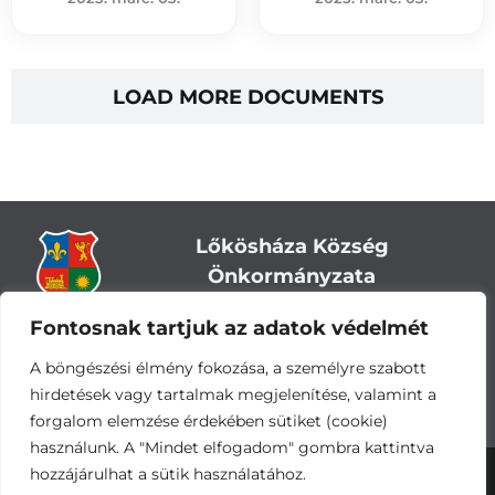
LOAD MORE DOCUMENTS
Lőkösháza Község
Önkormányzata
Fontosnak tartjuk az adatok védelmét
Cím:
5743 Lőkösháza, Eleki út 28.
Központi telefonszám:
+36 66 244-244
A böngészési élmény fokozása, a személyre szabott
E-mail: titkarsag
@lokoshaza.hu
hirdetések vagy tartalmak megjelenítése, valamint a
Hivatali Kapu: JZO28
forgalom elemzése érdekében sütiket (cookie)
használunk. A "Mindet elfogadom" gombra kattintva
hozzájárulhat a sütik használatához.
Adatvédelemi nyilatkozat
•
Adatkezelési