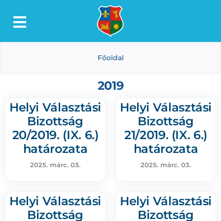
Kihagyás
Toggle
Lőkösháza
Navigation
Főoldal
Intézmények
Önkormányzat
2019
Dokumentumtár
Helyi Választási
Helyi Választási
Bizottság
Bizottság
Média
20/2019. (IX. 6.)
21/2019. (IX. 6.)
Választás
határozata
határozata
2025. márc. 03.
2025. márc. 03.
Helyi Választási
Helyi Választási
Bizottság
Bizottság