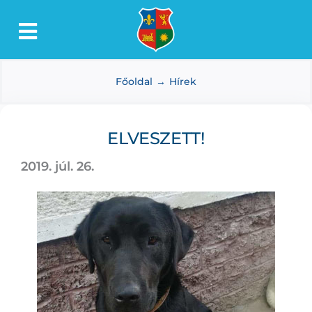
Kihagyás
Toggle
Lőkösháza
Navigation
Főoldal
Hírek
Intézmények
Önkormányzat
ELVESZETT!
Dokumentumtár
2019. júl. 26.
Média
Választás