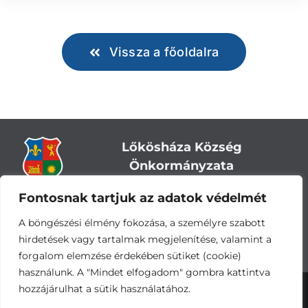
Vissza a főoldalra
Lőkösháza Község
Önkormányzata
Fontosnak tartjuk az adatok védelmét
Cím:
5743 Lőkösháza, Eleki út 28.
Központi telefonszám:
+36 66 244-244
A böngészési élmény fokozása, a személyre szabott
E-mail: titkarsag
@lokoshaza.hu
hirdetések vagy tartalmak megjelenítése, valamint a
Hivatali Kapu: JZO28
forgalom elemzése érdekében sütiket (cookie)
használunk. A "Mindet elfogadom" gombra kattintva
hozzájárulhat a sütik használatához.
Adatvédelemi nyilatkozat
•
Adatkezelési
tájékoztató
•
Impresszum