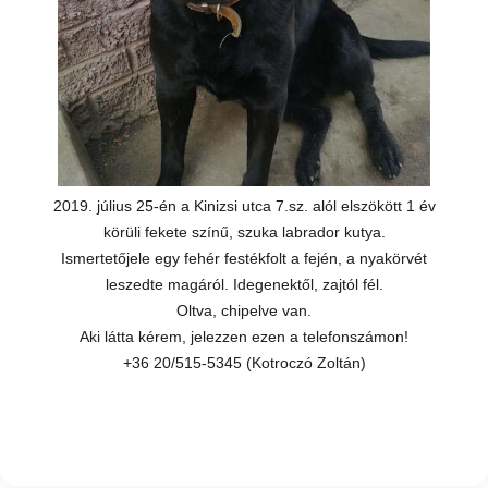
2019. július 25-én a Kinizsi utca 7.sz. alól elszökött 1 év
körüli fekete színű, szuka labrador kutya.
Ismertetőjele egy fehér festékfolt a fején, a nyakörvét
leszedte magáról. Idegenektől, zajtól fél.
Oltva, chipelve van.
Aki látta kérem, jelezzen ezen a telefonszámon!
+36 20/515-5345 (Kotroczó Zoltán)