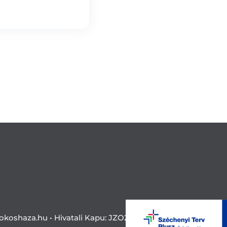
okoshaza.hu •
Hivatali Kapu: JZO28