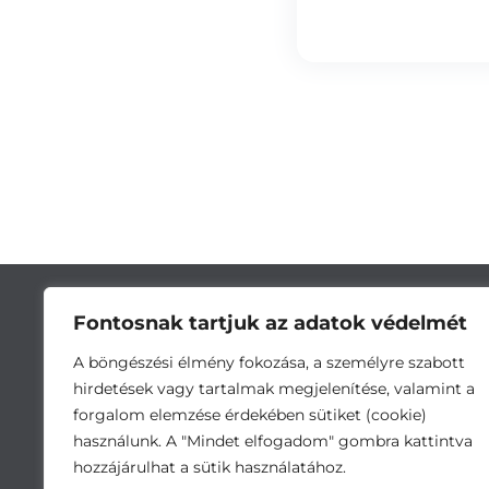
Fontosnak tartjuk az adatok védelmét
A böngészési élmény fokozása, a személyre szabott
hirdetések vagy tartalmak megjelenítése, valamint a
forgalom elemzése érdekében sütiket (cookie)
használunk. A "Mindet elfogadom" gombra kattintva
hozzájárulhat a sütik használatához.
Cím:
5743 Lőkösháza, Eleki út 28. •