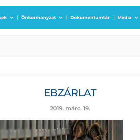
yek
Önkormányzat
Dokumentumtár
Média
EBZÁRLAT
2019. márc. 19.