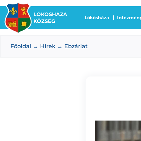
Kihagyás
LŐKÖSHÁZA
Lőkösháza
Intézmén
KÖZSÉG
Főoldal
Hírek
Ebzárlat