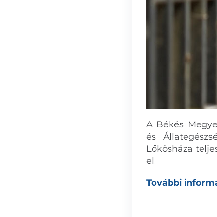
A Békés Megyei 
és Állategészs
Lőkösháza teljes
el.
További inform