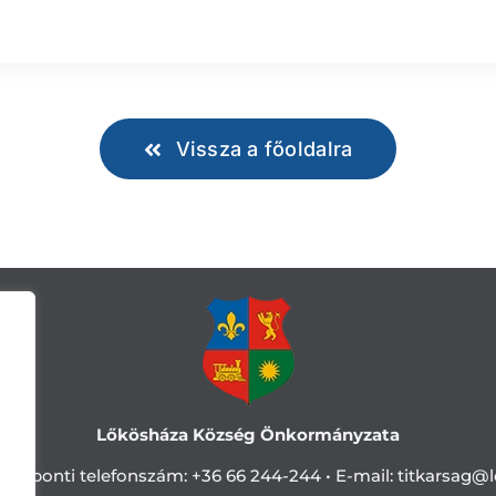
Vissza a főoldalra
Lőkösháza Község Önkormányzata
Központi telefonszám:
+36 66 244-244 •
E-mail: titkarsag
@l