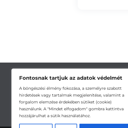
Fontosnak tartjuk az adatok védelmét
A böngészési élmény fokozása, a személyre szabott
hirdetések vagy tartalmak megjelenítése, valamint a
forgalom elemzése érdekében sütiket (cookie)
használunk. A "Mindet elfogadom" gombra kattintva
hozzájárulhat a sütik használatához.
Cím:
5743 Lőkösháza, Eleki út 28. •