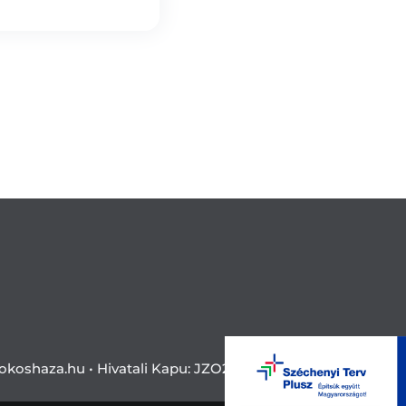
okoshaza.hu •
Hivatali Kapu: JZO28