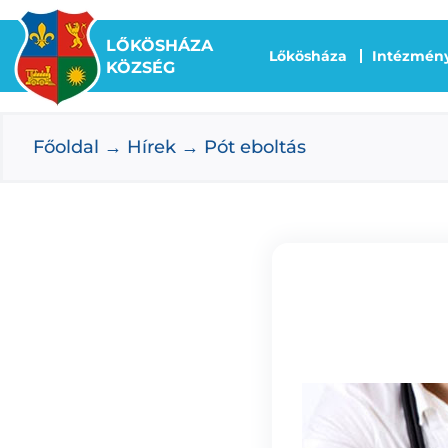
Kihagyás
LŐKÖSHÁZA
Lőkösháza
Intézmén
KÖZSÉG
Főoldal
Hírek
Pót eboltás