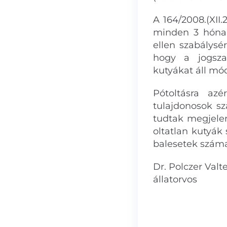
A 164/2008.(XII
minden 3 hónap
ellen szabálysér
hogy a jogszab
kutyákat áll mó
Pótoltásra azé
tulajdonosok s
tudtak megjele
oltatlan kutyák
balesetek száma
Dr. Polczer Valt
állatorvos