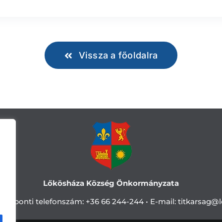
Vissza a főoldalra
Lőkösháza Község Önkormányzata
Központi telefonszám:
+36 66 244-244 •
E-mail: titkarsag
@l