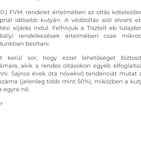
.20.) FVM. rendelet értelmében az oltás kötelező
nál idősebb kutyán. A védőoltás alól elvont eb
tési eljárás indul. Felhívjuk a Tisztelt eb tulajd
ályi rendelkezések értelmében csak mikroch
dunkban beoltani.
rt kerül sor, hogy ezzel lehetőséget bizto
zámára, akik a rendes oltásokon egyéb elfoglalt
nni. Sajnos évek óta növekvő tendenciát mutat a
 száma (jelenleg több mint 50%), miközben a kuty
 egyre nő.
er