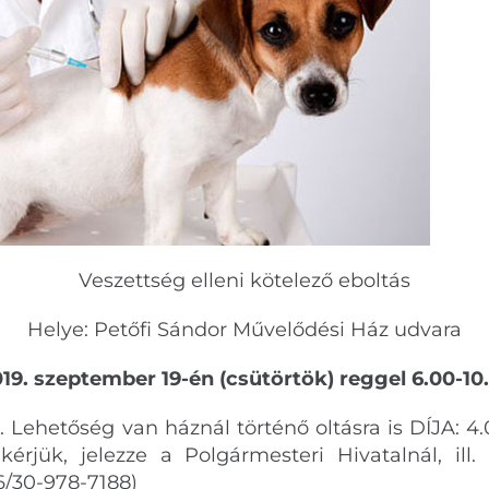
Veszettség elleni kötelező eboltás
Helye: Petőfi Sándor Művelődési Ház udvara
019. szeptember 19-én (csütörtök) reggel 6.00-10
b. Lehetőség van háznál történő oltásra is DÍJA: 4.
kérjük, jelezze a Polgármesteri Hivatalnál, ill. 
6/30-978-7188)