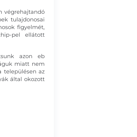
en végrehajtandó
ek tulajdonosai
onosok figyelmét,
ip-pel ellátott
sítsunk azon eb
ságuk miatt nem
 településen az
ák által okozott