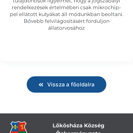
tulajdonosok figyelmét, hogy a jogszabályi
rendelkezések értelmében csak mikrochip-
pel ellátott kutyákat áll módunkban beoltani.
Bővebb felvilágosításért forduljon
állatorvosához
Vissza a főoldalra
Lőkösháza Község