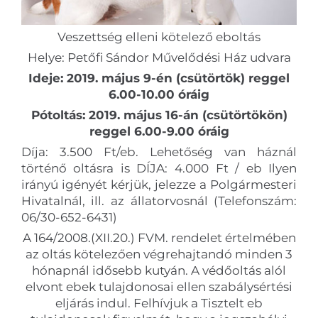
Veszettség elleni kötelező eboltás
Helye: Petőfi Sándor Művelődési Ház udvara
Ideje: 2019. május 9-én (csütörtök) reggel
6.00-10.00 óráig
Pótoltás: 2019. május 16-án (csütörtökön)
reggel 6.00-9.00 óráig
Díja: 3.500 Ft/eb. Lehetőség van háznál
történő oltásra is DÍJA: 4.000 Ft / eb Ilyen
irányú igényét kérjük, jelezze a Polgármesteri
Hivatalnál, ill. az állatorvosnál (Telefonszám:
06/30-652-6431)
A 164/2008.(XII.20.) FVM. rendelet értelmében
az oltás kötelezően végrehajtandó minden 3
hónapnál idősebb kutyán. A védőoltás alól
elvont ebek tulajdonosai ellen szabálysértési
eljárás indul. Felhívjuk a Tisztelt eb