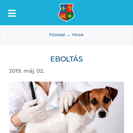
Kihagyás
Toggle
Lőkösháza
Navigation
Főoldal
Hírek
Intézmények
Önkormányzat
EBOLTÁS
Dokumentumtár
2019. máj. 02.
Média
Választás