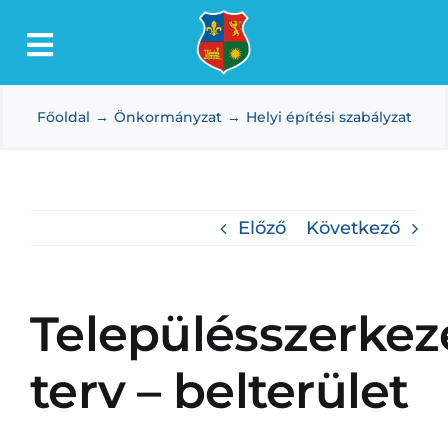
Kihagyás
Toggle
Lőkösháza
Navigation
Főoldal
Önkormányzat
Helyi építési szabályzat
Intézmények
Önkormányzat
Dokumentumtár
Előző
Következő
Média
Választás
Településszerkez
terv – belterület