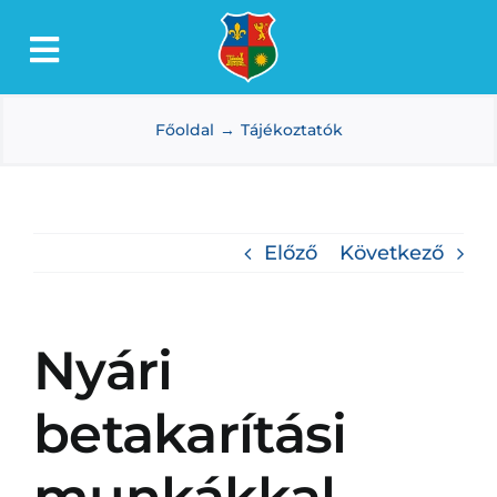
Kihagyás
Toggle
Lőkösháza
Navigation
Főoldal
Tájékoztatók
Intézmények
Önkormányzat
Dokumentumtár
Előző
Következő
Média
Választás
Nyári
betakarítási