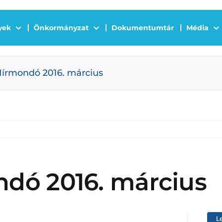
yek
Önkormányzat
Dokumentumtár
Média
Hírmondó 2016. március
dó 2016. március
L