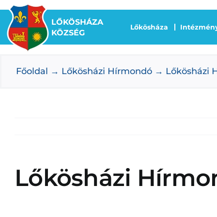
Kihagyás
LŐKÖSHÁZA
Lőkösháza
Intézmén
KÖZSÉG
Főoldal
Lőkösházi Hírmondó
Lőkösházi 
Lőkösházi Hírmon