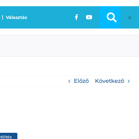
x
Választás
Előző
Következő
etöltés