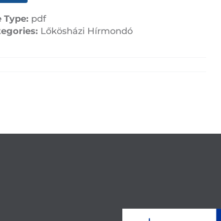
e Type:
pdf
tegories:
Lőkösházi Hírmondó