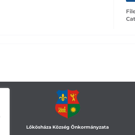
Fil
Ca
a
Lőkösháza Község Önkormányzata