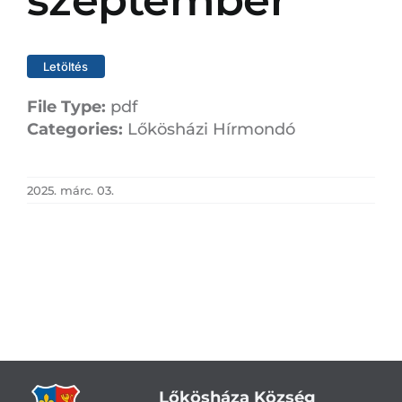
szeptember
Letöltés
File Type:
pdf
Categories:
Lőkösházi Hírmondó
2025. márc. 03.
Lőkösháza Község