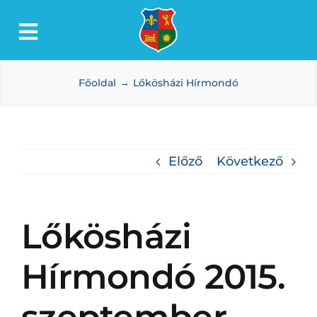
Kihagyás
Toggle
Lőkösháza
Navigation
Főoldal
Lőkösházi Hírmondó
Intézmények
Önkormányzat
Dokumentumtár
Előző
Következő
Média
Választás
Lőkösházi
Hírmondó 2015.