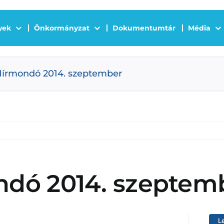
yek
Önkormányzat
Dokumentumtár
Média
Hírmondó 2014. szeptember
ndó 2014. szeptem
L