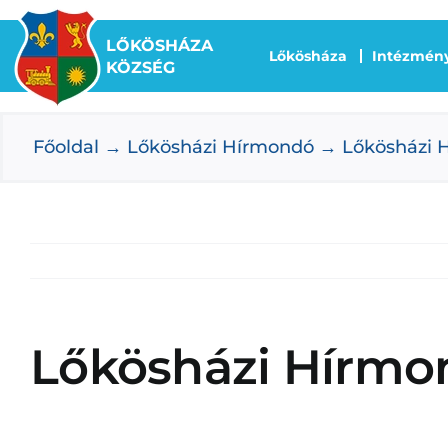
Kihagyás
LŐKÖSHÁZA
Lőkösháza
Intézmén
KÖZSÉG
Főoldal
Lőkösházi Hírmondó
Lőkösházi 
Lőkösházi Hírmo