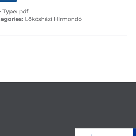
e Type:
pdf
tegories:
Lőkösházi Hírmondó