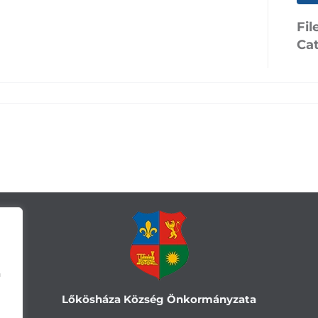
Fil
Ca
a
Lőkösháza Község Önkormányzata