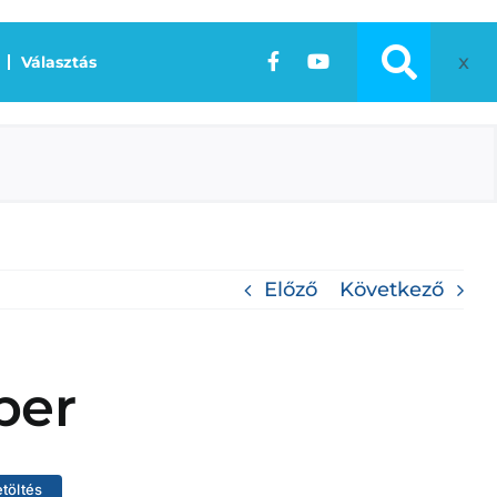
x
Választás
Előző
Következő
ber
etöltés