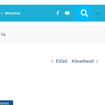
x
Választás
 14.
Előző
Következő
etöltés