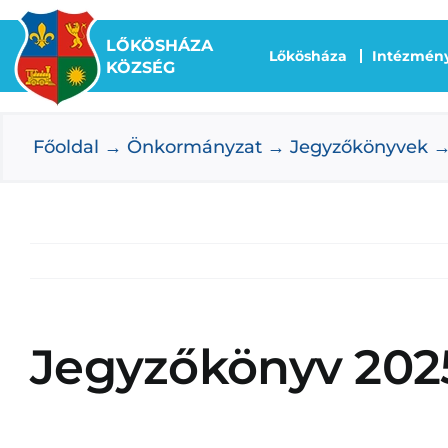
Kihagyás
LŐKÖSHÁZA
Lőkösháza
Intézmén
KÖZSÉG
Főoldal
Önkormányzat
Jegyzőkönyvek
Jegyzőkönyv 2025.