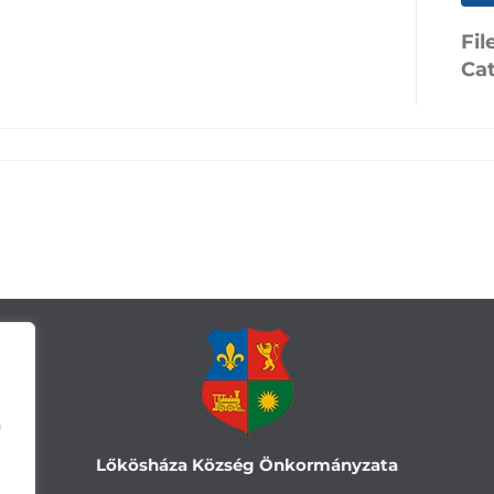
Fil
Ca
a
Lőkösháza Község Önkormányzata