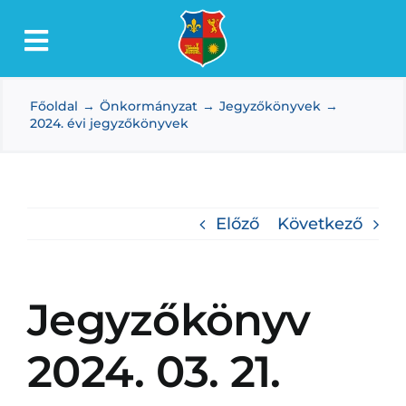
Kihagyás
Toggle
Lőkösháza
Navigation
Főoldal
Önkormányzat
Jegyzőkönyvek
Intézmények
2024. évi jegyzőkönyvek
Önkormányzat
Dokumentumtár
Előző
Következő
Média
Választás
Jegyzőkönyv
2024. 03. 21.