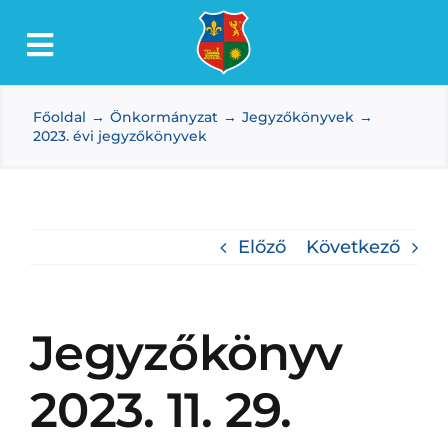
Kihagyás
Toggle
Lőkösháza
Navigation
Főoldal
Önkormányzat
Jegyzőkönyvek
Intézmények
2023. évi jegyzőkönyvek
Önkormányzat
Dokumentumtár
Előző
Következő
Média
Választás
Jegyzőkönyv
2023. 11. 29.