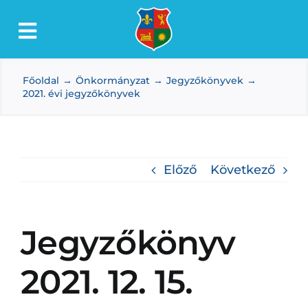
Kihagyás
Toggle
Lőkösháza
Navigation
Főoldal
Önkormányzat
Jegyzőkönyvek
Intézmények
2021. évi jegyzőkönyvek
Önkormányzat
Dokumentumtár
Előző
Következő
Média
Választás
Jegyzőkönyv
2021. 12. 15.