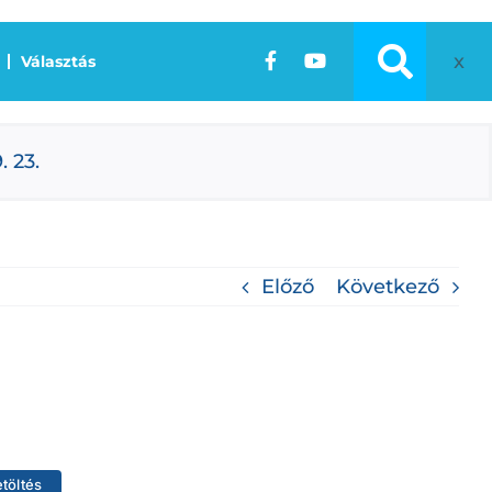
x
Választás
 23.
Előző
Következő
etöltés