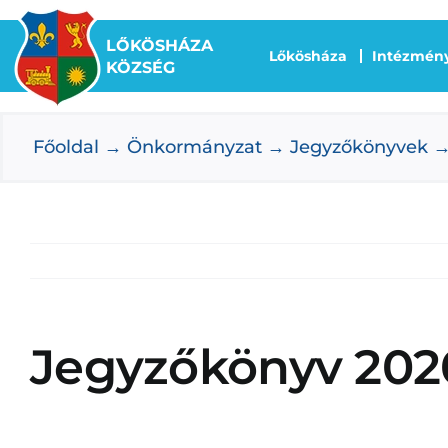
Kihagyás
LŐKÖSHÁZA
Lőkösháza
Intézmén
KÖZSÉG
Főoldal
Önkormányzat
Jegyzőkönyvek
Jegyzőkönyv 2020.