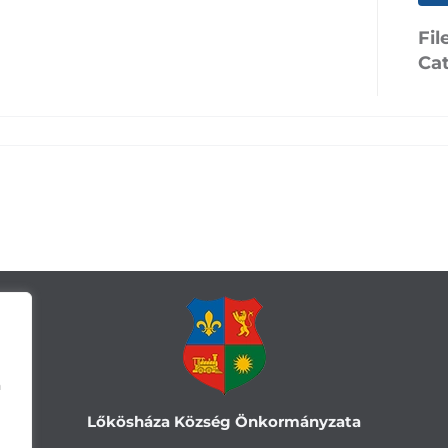
Fil
Ca
a
Lőkösháza Község Önkormányzata