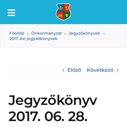
Kihagyás
Toggle
Lőkösháza
Navigation
Főoldal
Önkormányzat
Jegyzőkönyvek
Intézmények
2017. évi jegyzőkönyvek
Önkormányzat
Dokumentumtár
Előző
Következő
Média
Választás
Jegyzőkönyv
2017. 06. 28.