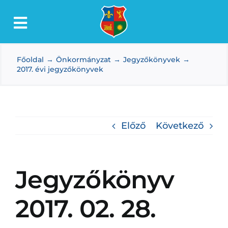
Kihagyás
Toggle
Lőkösháza
Navigation
Főoldal
Önkormányzat
Jegyzőkönyvek
Intézmények
2017. évi jegyzőkönyvek
Önkormányzat
Dokumentumtár
Előző
Következő
Média
Választás
Jegyzőkönyv
2017. 02. 28.