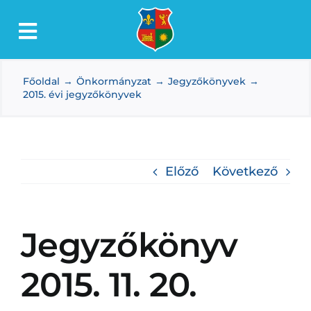
Kihagyás
Toggle
Lőkösháza
Navigation
Főoldal
Önkormányzat
Jegyzőkönyvek
Intézmények
2015. évi jegyzőkönyvek
Önkormányzat
Dokumentumtár
Előző
Következő
Média
Választás
Jegyzőkönyv
2015. 11. 20.