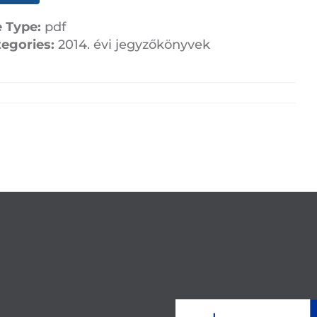
e Type:
pdf
tegories:
2014. évi jegyzőkönyvek