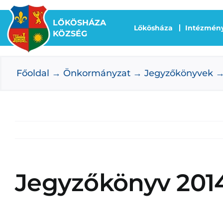
Kihagyás
LŐKÖSHÁZA
Lőkösháza
Intézmén
KÖZSÉG
Főoldal
Önkormányzat
Jegyzőkönyvek
Jegyzőkönyv 2014.