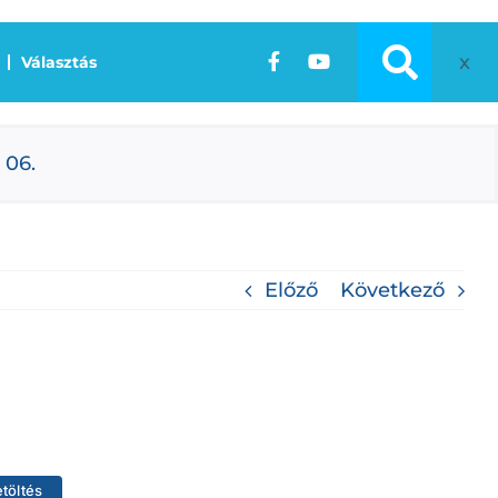
x
Választás
 06.
Előző
Következő
etöltés