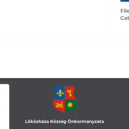
Fil
Ca
a
Lőkösháza Község Önkormányzata