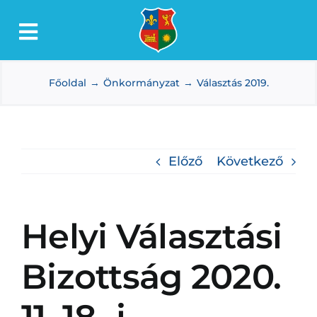
Kihagyás
Toggle
Lőkösháza
Navigation
Főoldal
Önkormányzat
Választás 2019.
Intézmények
Önkormányzat
Dokumentumtár
Előző
Következő
Média
Választás
Helyi Választási
Bizottság 2020.