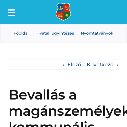
Kihagyás
Toggle
Lőkösháza
Navigation
Főoldal
Hivatali ügyintézés
Nyomtatványok
Intézmények
Önkormányzat
Dokumentumtár
Előző
Következő
Média
Választás
Bevallás a
magánszemélye