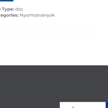
e Type:
doc
tegories:
Nyomtatványok