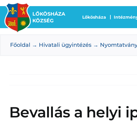
Kihagyás
LŐKÖSHÁZA
Lőkösháza
Intézmén
KÖZSÉG
Főoldal
Hivatali ügyintézés
Nyomtatván
Bevallás a helyi i