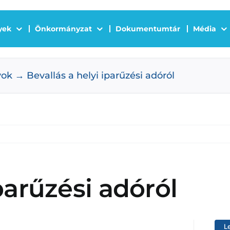
yek
Önkormányzat
Dokumentumtár
Média
yok
Bevallás a helyi iparűzési adóról
parűzési adóról
L