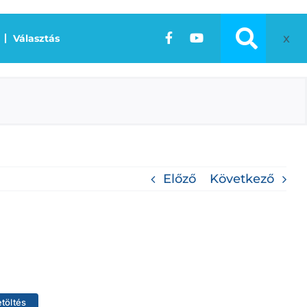
x
Választás
Előző
Következő
etöltés