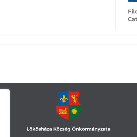
Fil
Ca
a
Lőkösháza Község Önkormányzata