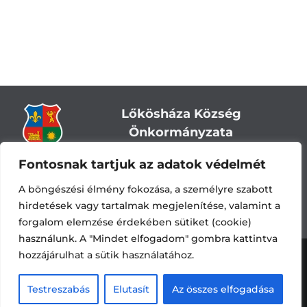
Lőkösháza Község
Önkormányzata
Fontosnak tartjuk az adatok védelmét
Cím:
5743 Lőkösháza, Eleki út 28.
Központi telefonszám:
+36 66 244-244
A böngészési élmény fokozása, a személyre szabott
E-mail: titkarsag
@lokoshaza.hu
hirdetések vagy tartalmak megjelenítése, valamint a
Hivatali Kapu: JZO28
forgalom elemzése érdekében sütiket (cookie)
használunk. A "Mindet elfogadom" gombra kattintva
hozzájárulhat a sütik használatához.
Adatvédelemi nyilatkozat
•
Adatkezelési
tájékoztató
•
Impresszum
Készítette és üzemelteti a
CsabaInformatika.NET
Testreszabás
Elutasít
Az összes elfogadása