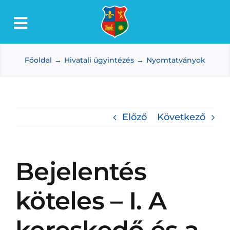
Kihagyás
Toggle
Lőkösháza
Navigation
Főoldal
Hivatali ügyintézés
Nyomtatványok
Intézmények
Önkormányzat
Dokumentumtár
Előző
Következő
Média
Választás
Bejelentés
köteles – I. A