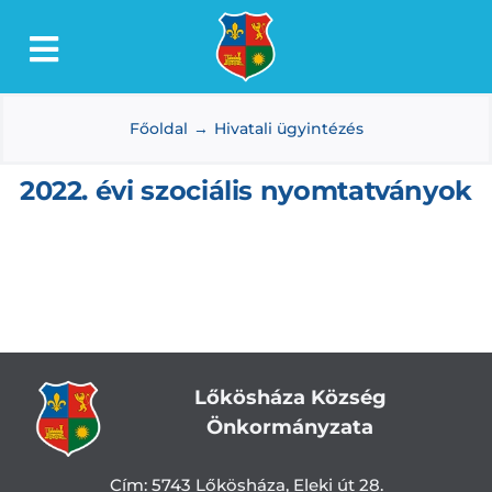
Kihagyás
Toggle
Lőkösháza
Navigation
Főoldal
Hivatali ügyintézés
Intézmények
Önkormányzat
2022. évi szociális nyomtatványok
Dokumentumtár
Média
Választás
Lőkösháza Község
Önkormányzata
Cím:
5743 Lőkösháza, Eleki út 28.