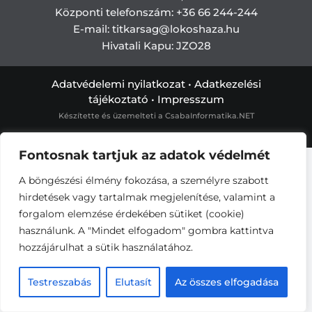
Központi telefonszám:
+36 66 244-244
E-mail: titkarsag
@lokoshaza.hu
Hivatali Kapu: JZO28
Adatvédelemi nyilatkozat
•
Adatkezelési
tájékoztató
•
Impresszum
Készítette és üzemelteti a
CsabaInformatika.NET
Fontosnak tartjuk az adatok védelmét
A böngészési élmény fokozása, a személyre szabott
hirdetések vagy tartalmak megjelenítése, valamint a
forgalom elemzése érdekében sütiket (cookie)
használunk. A "Mindet elfogadom" gombra kattintva
hozzájárulhat a sütik használatához.
Testreszabás
Elutasít
Az összes elfogadása