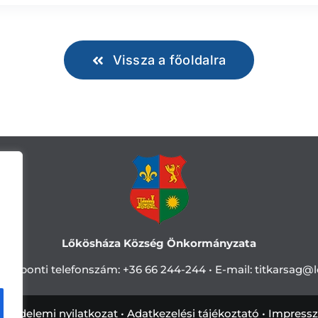
Vissza a főoldalra
Lőkösháza Község Önkormányzata
Központi telefonszám:
+36 66 244-244 •
E-mail: titkarsag
@l
tvédelemi nyilatkozat
•
Adatkezelési tájékoztató
•
Impress