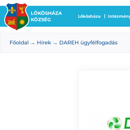
Kihagyás
LŐKÖSHÁZA
Lőkösháza
Intézmén
KÖZSÉG
Főoldal
Hírek
DAREH ügyfélfogadás