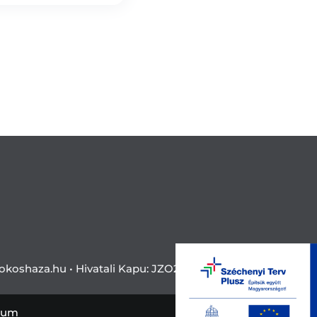
okoshaza.hu •
Hivatali Kapu: JZO28
zum