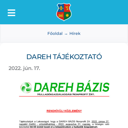
Kihagyás
Toggle
Lőkösháza
Navigation
Főoldal
Hírek
Intézmények
Önkormányzat
DAREH TÁJÉKOZTATÓ
Dokumentumtár
2022. jún. 17.
Média
Választás