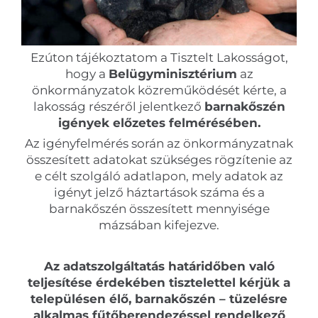
Ezúton tájékoztatom a Tisztelt Lakosságot,
hogy a
Belügyminisztérium
az
önkormányzatok közreműködését kérte, a
lakosság részéről jelentkező
barnakőszén
igények előzetes felmérésében.
Az igényfelmérés során az önkormányzatnak
összesített adatokat szükséges rögzítenie az
e célt szolgáló adatlapon, mely adatok az
igényt jelző háztartások száma és a
barnakőszén összesített mennyisége
mázsában kifejezve.
Az adatszolgáltatás határidőben való
teljesítése érdekében tisztelettel kérjük a
településen élő, barnakőszén – tüzelésre
alkalmas fűtőberendezéssel rendelkező