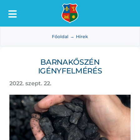
Kihagyás
Toggle
Lőkösháza
Navigation
Főoldal
Hírek
Intézmények
Önkormányzat
BARNAKŐSZÉN
Dokumentumtár
IGÉNYFELMÉRÉS
Média
2022. szept. 22.
Választás