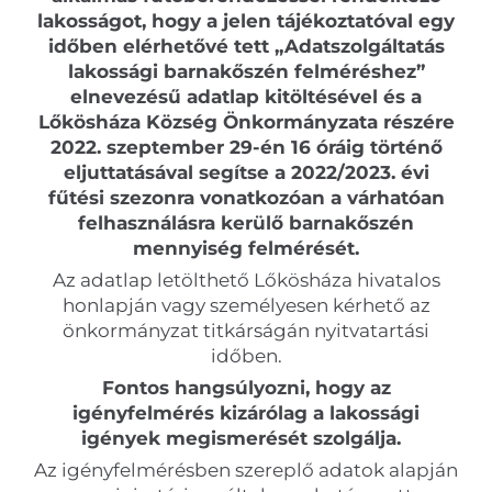
lakosságot, hogy a jelen tájékoztatóval egy
időben elérhetővé tett „Adatszolgáltatás
lakossági barnakőszén felméréshez”
elnevezésű adatlap kitöltésével és a
Lőkösháza Község Önkormányzata részére
2022. szeptember 29-én 16 óráig történő
eljuttatásával segítse a 2022/2023. évi
fűtési szezonra vonatkozóan a várhatóan
felhasználásra kerülő barnakőszén
mennyiség felmérését.
Az adatlap letölthető Lőkösháza hivatalos
honlapján vagy személyesen kérhető az
önkormányzat titkárságán nyitvatartási
időben.
Fontos hangsúlyozni, hogy az
igényfelmérés kizárólag a lakossági
igények megismerését szolgálja.
Az igényfelmérésben szereplő adatok alapján