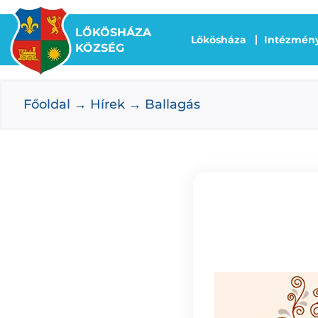
Kihagyás
LŐKÖSHÁZA
Lőkösháza
Intézmén
KÖZSÉG
Főoldal
Hírek
Ballagás