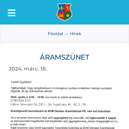
Kihagyás
Toggle
Lőkösháza
Navigation
Főoldal
Hírek
Intézmények
Önkormányzat
ÁRAMSZÜNET
Dokumentumtár
2024. márc. 18.
Média
Választás