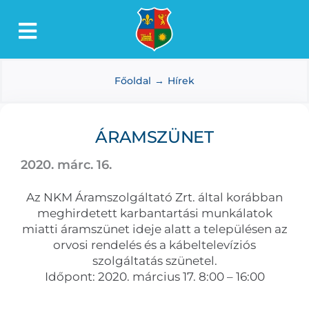
Kihagyás
Toggle
Lőkösháza
Navigation
Főoldal
Hírek
Intézmények
Önkormányzat
ÁRAMSZÜNET
Dokumentumtár
2020. márc. 16.
Média
Az NKM Áramszolgáltató Zrt. által korábban
Választás
meghirdetett karbantartási munkálatok
miatti áramszünet ideje alatt a településen az
orvosi rendelés és a kábeltelevíziós
szolgáltatás szünetel.
Időpont: 2020. március 17. 8:00 – 16:00