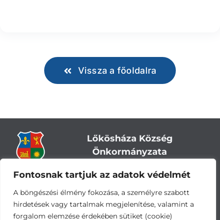
Vissza a főoldalra
Lőkösháza Község
Önkormányzata
Fontosnak tartjuk az adatok védelmét
Cím:
5743 Lőkösháza, Eleki út 28.
Központi telefonszám:
+36 66 244-244
A böngészési élmény fokozása, a személyre szabott
E-mail: titkarsag
@lokoshaza.hu
hirdetések vagy tartalmak megjelenítése, valamint a
Hivatali Kapu: JZO28
forgalom elemzése érdekében sütiket (cookie)