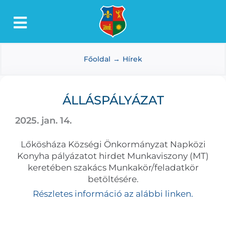
Kihagyás
Toggle
Lőkösháza
Navigation
Főoldal
Hírek
Intézmények
Önkormányzat
ÁLLÁSPÁLYÁZAT
Dokumentumtár
2025. jan. 14.
Média
Lőkösháza Községi Önkormányzat Napközi
Választás
Konyha pályázatot hirdet Munkaviszony (MT)
keretében szakács Munkakör/feladatkör
betöltésére.
Részletes információ az alábbi linken.