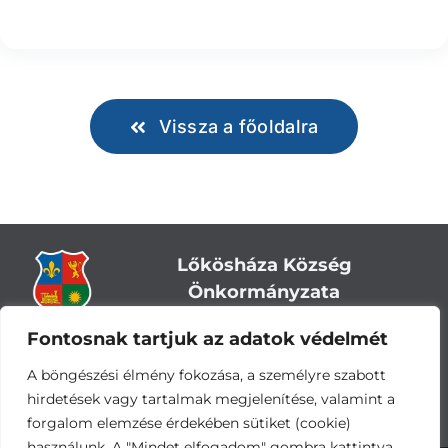
Vissza a főoldalra
Lőkösháza Község
Önkormányzata
Fontosnak tartjuk az adatok védelmét
Cím:
5743 Lőkösháza, Eleki út 28.
Központi telefonszám:
+36 66 244-244
A böngészési élmény fokozása, a személyre szabott
E-mail: titkarsag
@lokoshaza.hu
hirdetések vagy tartalmak megjelenítése, valamint a
Hivatali Kapu: JZO28
forgalom elemzése érdekében sütiket (cookie)
használunk. A "Mindet elfogadom" gombra kattintva