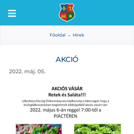
Kihagyás
Toggle
Lőkösháza
Navigation
Főoldal
Hírek
Intézmények
Önkormányzat
AKCIÓ
Dokumentumtár
2022. máj. 05.
Média
Választás