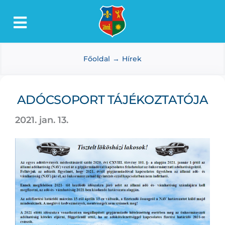
Kihagyás
Toggle
Lőkösháza
Navigation
Főoldal
Hírek
Intézmények
Önkormányzat
ADÓCSOPORT TÁJÉKOZTATÓJA
Dokumentumtár
2021. jan. 13.
Média
Választás