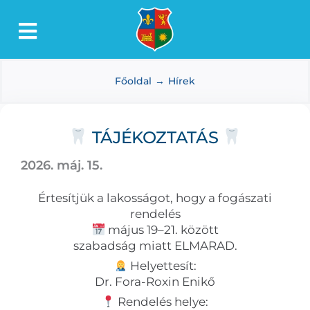
Kihagyás
Toggle
Lőkösháza
Navigation
Főoldal
Hírek
Intézmények
Önkormányzat
TÁJÉKOZTATÁS
Dokumentumtár
2026. máj. 15.
Média
Értesítjük a lakosságot, hogy a fogászati
Választás
rendelés
május 19–21. között
szabadság miatt ELMARAD.
Helyettesít:
Dr. Fora-Roxin Enikő
Rendelés helye: