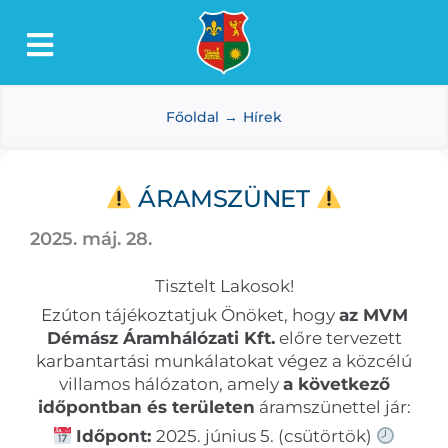
Kihagyás
Toggle
Lőkösháza
Navigation
Főoldal
Hírek
Intézmények
Önkormányzat
ÁRAMSZÜNET
Dokumentumtár
2025. máj. 28.
Média
Tisztelt Lakosok!
Választás
Ezúton tájékoztatjuk Önöket, hogy
az MVM
Démász Áramhálózati Kft.
előre tervezett
karbantartási munkálatokat végez a közcélú
villamos hálózaton, amely
a következő
időpontban és területen
áramszünettel jár:
Időpont:
2025. június 5. (csütörtök)